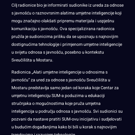
Cilj radionice bio je informirati sudionike iz ureda za odnose
s javnošću o raznovrsnim alatima umjetne inteligencije koji
mogu značajno olakšati pripremu materijala i uspješnu
komunikaciju s javnošću. Ova specijalizirana radionica
pružila je sudionicima priliku da se upoznaju s najnovijim
dostignućima tehnologije i primjenom umjetne inteligencije
u svijetu odnosa s javnošću, posebno u kontekstu
Sveučilišta u Mostaru.
Radionica „Alati umjetne inteligencije u odnosima s
javnošću” za ured za odnose s javnošću Sveučilišta u
Mostaru predstavlja samo jedan od koraka koje Centar za
umjetnu inteligenciju SUM-a poduzima u edukaciji
stručnjaka o mogućnostima koje pruža umjetna
inteligencija u području odnosa s javnošću. Svi sudionici su
pozvani da nastave pratiti SUM-ovu inicijativu i sudjelovati
u budućim događanjima kako bi bili u korak s najnovijim
trendovima i razvojem tehnologije.