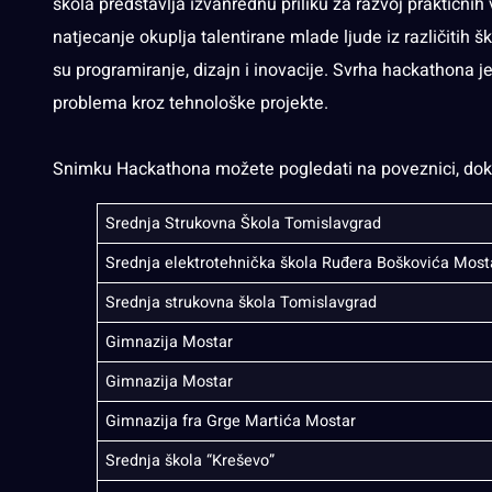
škola predstavlja izvanrednu priliku za razvoj praktičnih 
natjecanje okuplja talentirane mlade ljude iz različitih š
su programiranje, dizajn i inovacije. Svrha hackathona j
problema kroz tehnološke projekte.
Snimku Hackathona možete pogledati na
poveznici
, do
Srednja Strukovna Škola Tomislavgrad
Srednja elektrotehnička škola Ruđera Boškovića Most
Srednja strukovna škola Tomislavgrad
Gimnazija Mostar
Gimnazija Mostar
Gimnazija fra Grge Martića Mostar
Srednja škola “Kreševo”