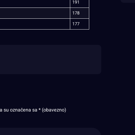
191
178
177
ja su označena sa
* (obavezno)