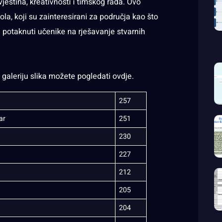
vještina, kreativnosti i timskog rada. Ovo
kola, koji su zainteresirani za područja kao što
e potaknuti učenike na rješavanje stvarnih
k galeriju slika možete pogledati
ovdje.
257
ar
251
230
227
212
205
204