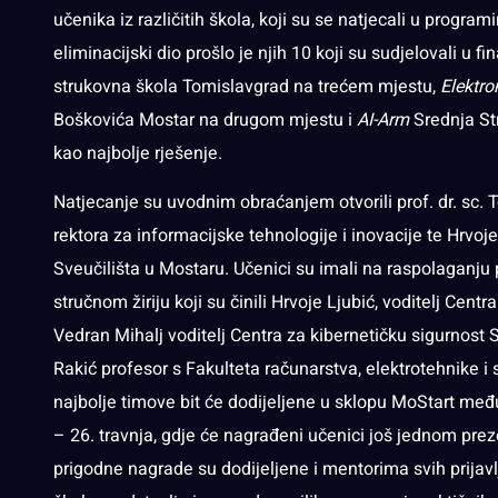
učenika iz različitih škola, koji su se natjecali u progra
eliminacijski dio prošlo je njih 10 koji su sudjelovali u fin
strukovna škola Tomislavgrad na trećem mjestu,
Elektro
Boškovića Mostar na drugom mjestu i
AI-Arm
Srednja St
kao najbolje rješenje.
Natjecanje su uvodnim obraćanjem otvorili prof. dr. sc. 
rektora za informacijske tehnologije i inovacije te Hrvoje
Sveučilišta u Mostaru. Učenici su imali na raspolaganju 
stručnom žiriju koji su činili Hrvoje Ljubić, voditelj Cent
Vedran Mihalj voditelj Centra za kibernetičku sigurnost Sv
Rakić profesor s Fakulteta računarstva, elektrotehnike i
najbolje timove bit će dodijeljene u sklopu MoStart me
– 26. travnja, gdje će nagrađeni učenici još jednom prez
prigodne nagrade su dodijeljene i mentorima svih prijav