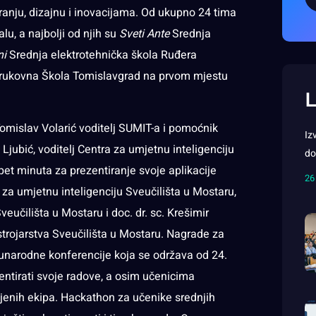
miranju, dizajnu i inovacijama. Od ukupno 24 tima
alu, a najbolji od njih su
Sveti Ante
Srednja
ni
Srednja elektrotehnička škola Ruđera
rukovna Škola Tomislavgrad na prvom mjestu
L
Tomislav Volarić voditelj SUMIT-a i pomoćnik
Iz
 Ljubić, voditelj Centra za umjetnu inteligenciju
do
pet minuta za prezentiranje svoje aplikacije
26
ra za umjetnu inteligenciju Sveučilišta u Mostaru,
eučilišta u Mostaru i doc. dr. sc. Krešimir
 strojarstva Sveučilišta u Mostaru. Nagrade za
đunarodne konferencije koja se održava od 24.
entirati svoje radove, a osim učenicima
ljenih ekipa. Hackathon za učenike srednjih